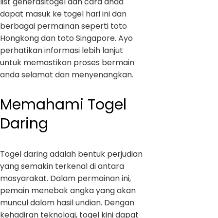
list generasitogel dan cara anda
dapat masuk ke togel hari ini dan
berbagai permainan seperti toto
Hongkong dan toto Singapore. Ayo
perhatikan informasi lebih lanjut
untuk memastikan proses bermain
anda selamat dan menyenangkan.
Memahami Togel
Daring
Togel daring adalah bentuk perjudian
yang semakin terkenal di antara
masyarakat. Dalam permainan ini,
pemain menebak angka yang akan
muncul dalam hasil undian. Dengan
kehadiran teknologi, togel kini dapat