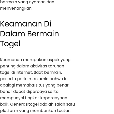
bermain yang nyaman dan
menyenangkan.
Keamanan Di
Dalam Bermain
Togel
Keamanan merupakan aspek yang
penting dalam aktivitas taruhan
togel di internet. Saat bermain,
peserta perlu menjamin bahwa ia
apalagi memakai situs yang benar-
benar dapat dipercaya serta
mempunyai tingkat kepercayaan
baik. Generasitogel adalah salah satu
platform yang memberikan tautan