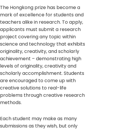
The Hongkong prize has become a
mark of excellence for students and
teachers alike in research. To apply,
applicants must submit a research
project covering any topic within
science and technology that exhibits
originality, creativity, and scholarly
achievement – demonstrating high
levels of originality, creativity and
scholarly accomplishment. Students
are encouraged to come up with
creative solutions to real-life
problems through creative research
methods.
Each student may make as many
submissions as they wish, but only