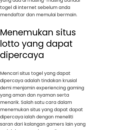
yang ada di masing-masing bandar
togel di internet sebelum anda
mendaftar dan memulai bermain.
Menemukan situs
lotto yang dapat
dipercaya
Mencari situs togel yang dapat
dipercaya adalah tindakan krusial
demi menjamin experiencing gaming
yang aman dan nyaman serta
menarik. Salah satu cara dalam
menemukan situs yang dapat dapat
dipercaya ialah dengan meneliti
saran dari kalangan gamers lain yang