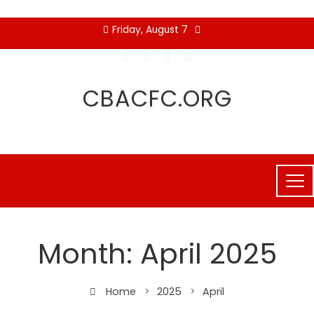
Skip
Friday, August 7
to
content
CBACFC.ORG
Month:
April 2025
Home
2025
April