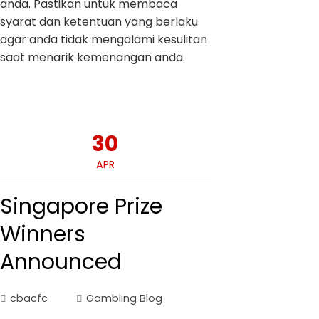
anda. Pastikan untuk membaca
syarat dan ketentuan yang berlaku
agar anda tidak mengalami kesulitan
saat menarik kemenangan anda.
30
APR
Singapore Prize
Winners
Announced
cbacfc
Gambling Blog