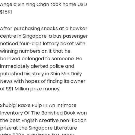
Angela Sin Ying Chan took home USD
$15K!
After purchasing snacks at a hawker
centre in Singapore, a bus passenger
noticed four-digit lottery ticket with
winning numbers on it that he
believed belonged to someone. He
immediately alerted police and
published his story in Shin Min Daily
News with hopes of finding its owner
of S$1 Million prize money.
Shubigi Rao’s Pulp III: An Intimate
Inventory Of The Banished Book won
the best English creative non-fiction
prize at the Singapore Literature