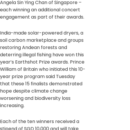
Angela Sin Ying Chan of Singapore –
each winning an additional concert
engagement as part of their awards.
India-made solar-powered dryers, a
soil carbon marketplace and groups
restoring Andean forests and
deterring illegal fishing have won this
year’s Earthshot Prize awards. Prince
William of Britain who initiated this 10-
year prize program said Tuesday
that these 15 finalists demonstrated
hope despite climate change
worsening and biodiversity loss
increasing.
Each of the ten winners received a
stipend of SGD 10,000 and will take