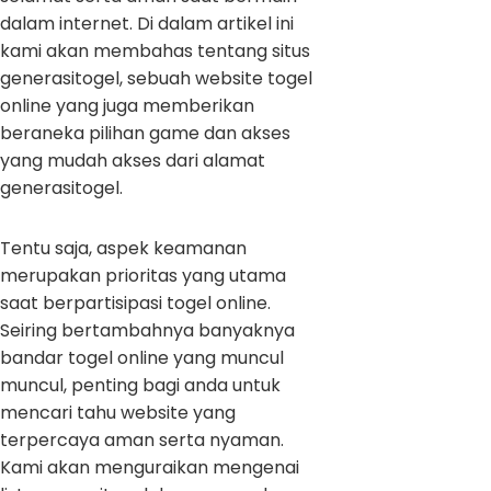
dalam internet. Di dalam artikel ini
kami akan membahas tentang situs
generasitogel, sebuah website togel
online yang juga memberikan
beraneka pilihan game dan akses
yang mudah akses dari alamat
generasitogel.
Tentu saja, aspek keamanan
merupakan prioritas yang utama
saat berpartisipasi togel online.
Seiring bertambahnya banyaknya
bandar togel online yang muncul
muncul, penting bagi anda untuk
mencari tahu website yang
terpercaya aman serta nyaman.
Kami akan menguraikan mengenai