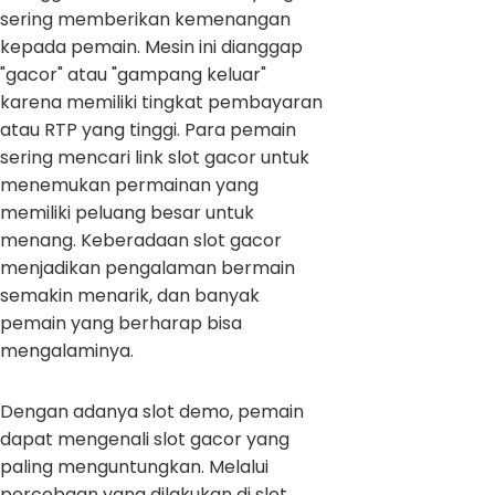
sering memberikan kemenangan
kepada pemain. Mesin ini dianggap
"gacor" atau "gampang keluar"
karena memiliki tingkat pembayaran
atau RTP yang tinggi. Para pemain
sering mencari link slot gacor untuk
menemukan permainan yang
memiliki peluang besar untuk
menang. Keberadaan slot gacor
menjadikan pengalaman bermain
semakin menarik, dan banyak
pemain yang berharap bisa
mengalaminya.
Dengan adanya slot demo, pemain
dapat mengenali slot gacor yang
paling menguntungkan. Melalui
percobaan yang dilakukan di slot