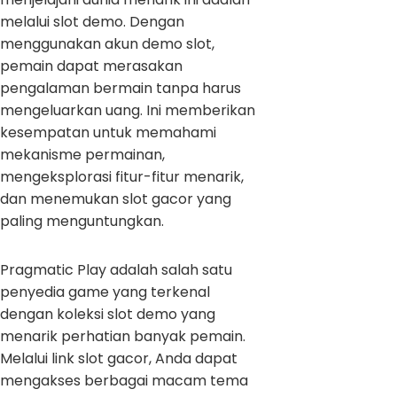
melalui slot demo. Dengan
menggunakan akun demo slot,
pemain dapat merasakan
pengalaman bermain tanpa harus
mengeluarkan uang. Ini memberikan
kesempatan untuk memahami
mekanisme permainan,
mengeksplorasi fitur-fitur menarik,
dan menemukan slot gacor yang
paling menguntungkan.
Pragmatic Play adalah salah satu
penyedia game yang terkenal
dengan koleksi slot demo yang
menarik perhatian banyak pemain.
Melalui link slot gacor, Anda dapat
mengakses berbagai macam tema