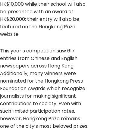
HK$10,000 while their school will also
be presented with an award of
HK$20,000; their entry will also be
featured on the Hongkong Prize
website.
This year’s competition saw 617
entries from Chinese and English
newspapers across Hong Kong.
Additionally, many winners were
nominated for the Hongkong Press
Foundation Awards which recognize
journalists for making significant
contributions to society. Even with
such limited participation rates,
however, Hongkong Prize remains
one of the city’s most beloved prizes.