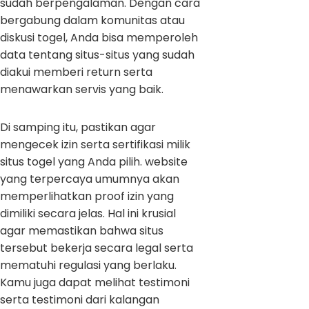
sudah berpengalaman. Dengan cara
bergabung dalam komunitas atau
diskusi togel, Anda bisa memperoleh
data tentang situs-situs yang sudah
diakui memberi return serta
menawarkan servis yang baik.
Di samping itu, pastikan agar
mengecek izin serta sertifikasi milik
situs togel yang Anda pilih. website
yang terpercaya umumnya akan
memperlihatkan proof izin yang
dimiliki secara jelas. Hal ini krusial
agar memastikan bahwa situs
tersebut bekerja secara legal serta
mematuhi regulasi yang berlaku.
Kamu juga dapat melihat testimoni
serta testimoni dari kalangan