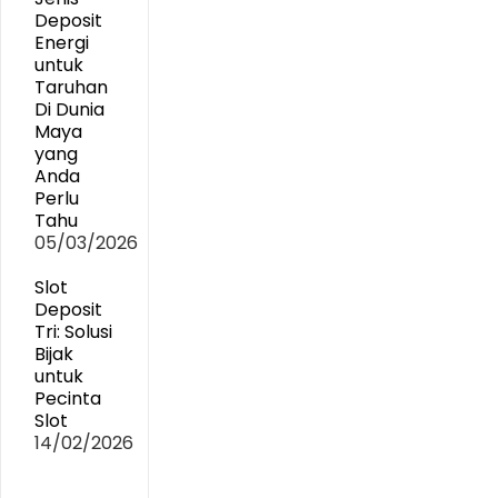
Deposit
Energi
untuk
Taruhan
Di Dunia
Maya
yang
Anda
Perlu
Tahu
05/03/2026
Slot
Deposit
Tri: Solusi
Bijak
untuk
Pecinta
Slot
14/02/2026