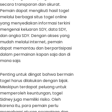
secara transparan dan akurat.
Pemain dapat mengikuti hasil togel
melalui berbagai situs togel online
yang menyediakan informasi terkini
mengenai keluaran SDY, data SDY,
dan angka SDY. Dengan akses yang
mudah melalui internet, pemain
dapat memantau dan berpartisipasi
dalam permainan kapan saja dan di
mana saja.
Penting untuk diingat bahwa bermain
togel harus dilakukan dengan bijak.
Meskipun terdapat peluang untuk
memperoleh keuntungan, togel
Sidney juga memiliki risiko. Oleh
karena itu, para pemain perlu
memahami aturan permainan dan