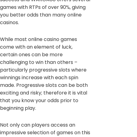
games with RTPs of over 90%, giving
you better odds than many online
casinos.
While most online casino games
come with an element of luck,
certain ones can be more
challenging to win than others –
particularly progressive slots where
winnings increase with each spin
made. Progressive slots can be both
exciting and risky; therefore it is vital
that you know your odds prior to
beginning play.
Not only can players access an
impressive selection of games on this