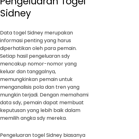
Pengeluaran Togel
Sidney
Data togel Sidney merupakan
informasi penting yang harus
diperhatikan oleh para pemain.
Setiap hasil pengeluaran sdy
mencakup nomor-nomor yang
keluar dan tanggalnya,
memungkinkan pemain untuk
menganalisis pola dan tren yang
mungkin terjadi. Dengan memahami
data sdy, pemain dapat membuat
keputusan yang lebih baik dalam
memilih angka sdy mereka.
Pengeluaran togel Sidney biasanya