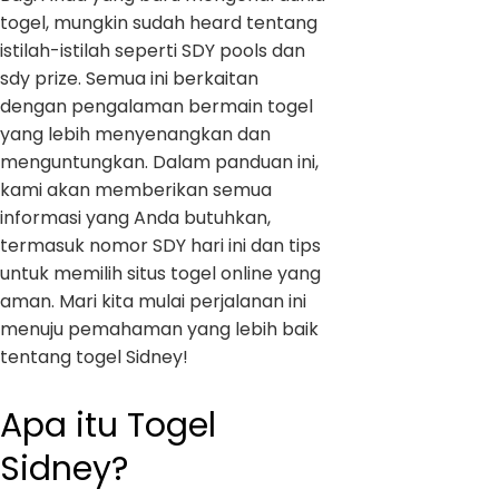
togel, mungkin sudah heard tentang
istilah-istilah seperti SDY pools dan
sdy prize. Semua ini berkaitan
dengan pengalaman bermain togel
yang lebih menyenangkan dan
menguntungkan. Dalam panduan ini,
kami akan memberikan semua
informasi yang Anda butuhkan,
termasuk nomor SDY hari ini dan tips
untuk memilih situs togel online yang
aman. Mari kita mulai perjalanan ini
menuju pemahaman yang lebih baik
tentang togel Sidney!
Apa itu Togel
Sidney?