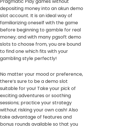
Pragmatic Play games without
depositing money into an akun demo
slot account. It is an ideal way of
familiarizing oneself with the game
before beginning to gamble for real
money; and with many pgsoft demo
slots to choose from, you are bound
to find one which fits with your
gambling style perfectly!
No matter your mood or preference,
there’s sure to be a demo slot
suitable for you! Take your pick of
exciting adventures or soothing
sessions; practice your strategy
without risking your own cash! Also
take advantage of features and
bonus rounds available so that you