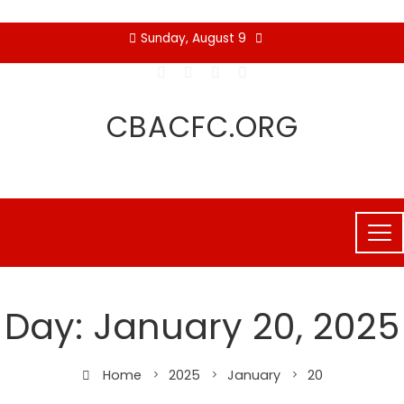
Skip
Sunday, August 9
to
content
CBACFC.ORG
Day:
January 20, 2025
Home
2025
January
20