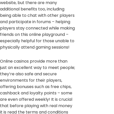
website, but there are many
additional benefits too, including
being able to chat with other players
and participate in forums – helping
players stay connected while making
friends on this online playground –
especially helpful for those unable to
physically attend gaming sessions!
Online casinos provide more than
just an excellent way to meet people;
they’re also safe and secure
environments for their players,
offering bonuses such as free chips,
cashback and loyalty points – some
are even offered weekly! It is crucial
that before playing with real money
it is read the terms and conditions