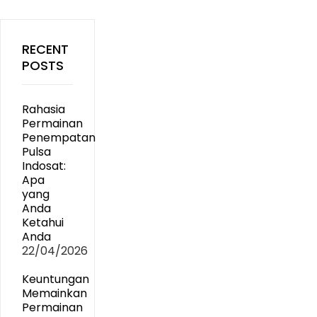
RECENT
POSTS
Rahasia
Permainan
Penempatan
Pulsa
Indosat:
Apa
yang
Anda
Ketahui
Anda
22/04/2026
Keuntungan
Memainkan
Permainan