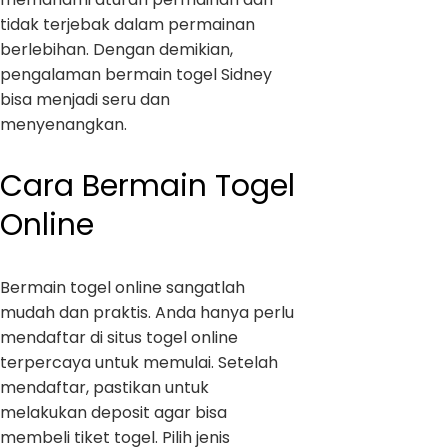
tidak terjebak dalam permainan
berlebihan. Dengan demikian,
pengalaman bermain togel Sidney
bisa menjadi seru dan
menyenangkan.
Cara Bermain Togel
Online
Bermain togel online sangatlah
mudah dan praktis. Anda hanya perlu
mendaftar di situs togel online
terpercaya untuk memulai. Setelah
mendaftar, pastikan untuk
melakukan deposit agar bisa
membeli tiket togel. Pilih jenis