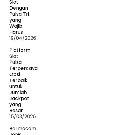
Slot
Dengan
Pulsa Tri
yang
Wajib
Harus
19/04/2026
Platform
Slot
Pulsa
Terpercaya:
Opsi
Terbaik
untuk
Jumlah
Jackpot
yang
Besar
15/03/2026
Bermacam
Jenis