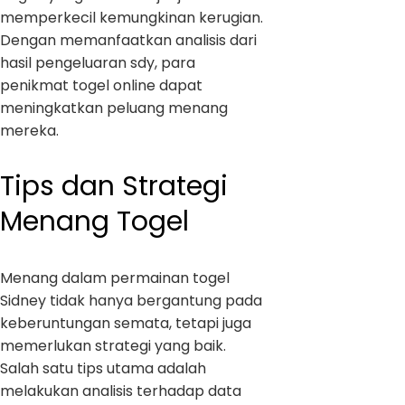
memperkecil kemungkinan kerugian.
Dengan memanfaatkan analisis dari
hasil pengeluaran sdy, para
penikmat togel online dapat
meningkatkan peluang menang
mereka.
Tips dan Strategi
Menang Togel
Menang dalam permainan togel
Sidney tidak hanya bergantung pada
keberuntungan semata, tetapi juga
memerlukan strategi yang baik.
Salah satu tips utama adalah
melakukan analisis terhadap data