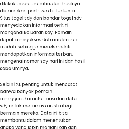
dilakukan secara rutin, dan hasilnya
diumumkan pada waktu tertentu.
Situs togel sdy dan bandar togel sdy
menyediakan informasi terkini
mengenai keluaran sdy. Pemain
dapat mengakses data ini dengan
mudah, sehingga mereka selalu
mendapatkan informasi terbaru
mengenai nomor sdy hari ini dan hasil
sebelumnya.
Selain itu, penting untuk mencatat
bahwa banyak pemain
menggunakan informasi dari data
sdy untuk merumuskan strategi
bermain mereka. Data ini bisa
membantu dalam menentukan
angka yang lebih menjanjikan dan