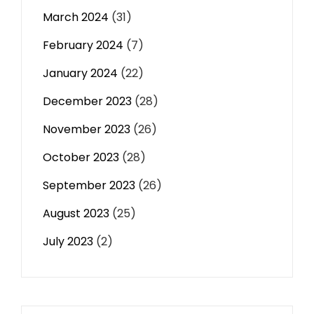
March 2024
(31)
February 2024
(7)
January 2024
(22)
December 2023
(28)
November 2023
(26)
October 2023
(28)
September 2023
(26)
August 2023
(25)
July 2023
(2)