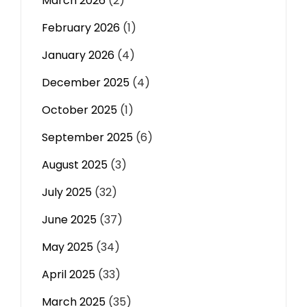
March 2026
(2)
February 2026
(1)
January 2026
(4)
December 2025
(4)
October 2025
(1)
September 2025
(6)
August 2025
(3)
July 2025
(32)
June 2025
(37)
May 2025
(34)
April 2025
(33)
March 2025
(35)