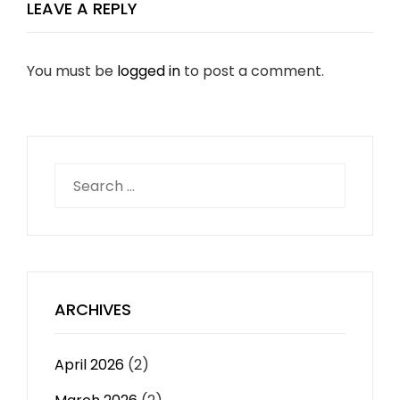
LEAVE A REPLY
You must be
logged in
to post a comment.
Search
for:
ARCHIVES
April 2026
(2)