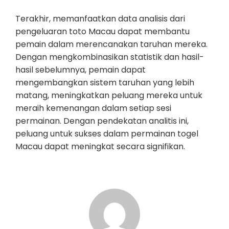
Terakhir, memanfaatkan data analisis dari
pengeluaran toto Macau dapat membantu
pemain dalam merencanakan taruhan mereka.
Dengan mengkombinasikan statistik dan hasil-
hasil sebelumnya, pemain dapat
mengembangkan sistem taruhan yang lebih
matang, meningkatkan peluang mereka untuk
meraih kemenangan dalam setiap sesi
permainan. Dengan pendekatan analitis ini,
peluang untuk sukses dalam permainan togel
Macau dapat meningkat secara signifikan.