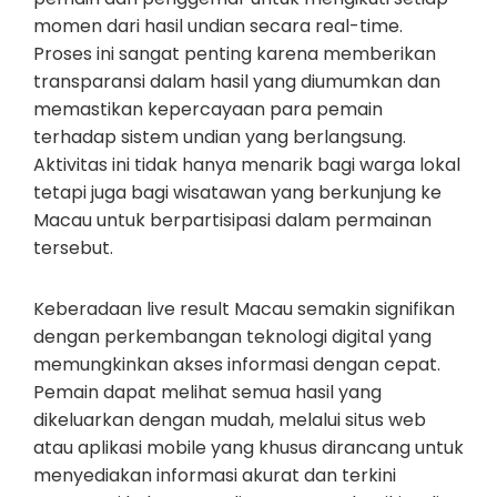
momen dari hasil undian secara real-time.
Proses ini sangat penting karena memberikan
transparansi dalam hasil yang diumumkan dan
memastikan kepercayaan para pemain
terhadap sistem undian yang berlangsung.
Aktivitas ini tidak hanya menarik bagi warga lokal
tetapi juga bagi wisatawan yang berkunjung ke
Macau untuk berpartisipasi dalam permainan
tersebut.
Keberadaan live result Macau semakin signifikan
dengan perkembangan teknologi digital yang
memungkinkan akses informasi dengan cepat.
Pemain dapat melihat semua hasil yang
dikeluarkan dengan mudah, melalui situs web
atau aplikasi mobile yang khusus dirancang untuk
menyediakan informasi akurat dan terkini