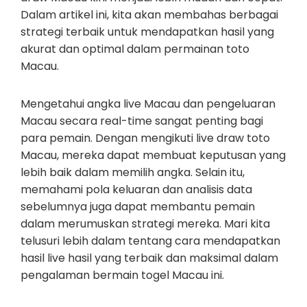
Dalam artikel ini, kita akan membahas berbagai
strategi terbaik untuk mendapatkan hasil yang
akurat dan optimal dalam permainan toto
Macau.
Mengetahui angka live Macau dan pengeluaran
Macau secara real-time sangat penting bagi
para pemain. Dengan mengikuti live draw toto
Macau, mereka dapat membuat keputusan yang
lebih baik dalam memilih angka. Selain itu,
memahami pola keluaran dan analisis data
sebelumnya juga dapat membantu pemain
dalam merumuskan strategi mereka. Mari kita
telusuri lebih dalam tentang cara mendapatkan
hasil live hasil yang terbaik dan maksimal dalam
pengalaman bermain togel Macau ini.