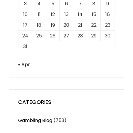
3
4
5
6
7
8
9
10
11
12
13
14
15
16
17
18
19
20
21
22
23
24
25
26
27
28
29
30
31
« Apr
CATEGORIES
Gambling Blog
(753)