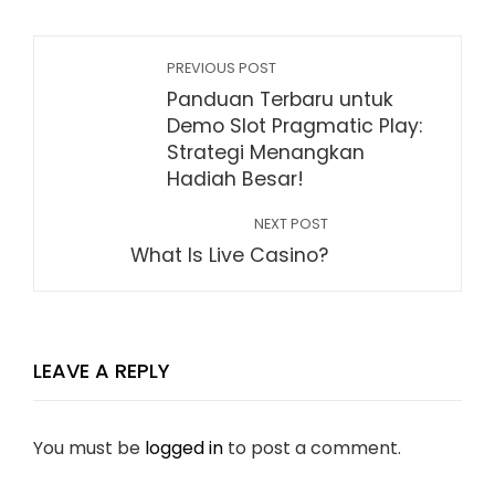
PREVIOUS POST
Panduan Terbaru untuk
Demo Slot Pragmatic Play:
Strategi Menangkan
Hadiah Besar!
NEXT POST
What Is Live Casino?
LEAVE A REPLY
You must be
logged in
to post a comment.