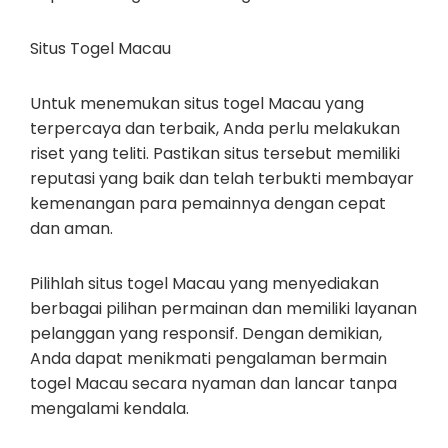
Situs Togel Macau
Untuk menemukan situs togel Macau yang
terpercaya dan terbaik, Anda perlu melakukan
riset yang teliti. Pastikan situs tersebut memiliki
reputasi yang baik dan telah terbukti membayar
kemenangan para pemainnya dengan cepat
dan aman.
Pilihlah situs togel Macau yang menyediakan
berbagai pilihan permainan dan memiliki layanan
pelanggan yang responsif. Dengan demikian,
Anda dapat menikmati pengalaman bermain
togel Macau secara nyaman dan lancar tanpa
mengalami kendala.