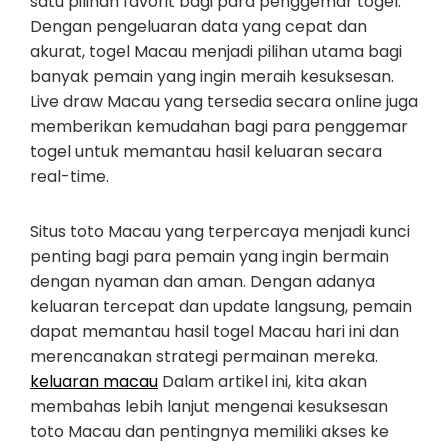
satu pilihan favorit bagi para penggemar togel.
Dengan pengeluaran data yang cepat dan
akurat, togel Macau menjadi pilihan utama bagi
banyak pemain yang ingin meraih kesuksesan.
Live draw Macau yang tersedia secara online juga
memberikan kemudahan bagi para penggemar
togel untuk memantau hasil keluaran secara
real-time.
Situs toto Macau yang terpercaya menjadi kunci
penting bagi para pemain yang ingin bermain
dengan nyaman dan aman. Dengan adanya
keluaran tercepat dan update langsung, pemain
dapat memantau hasil togel Macau hari ini dan
merencanakan strategi permainan mereka.
keluaran macau
Dalam artikel ini, kita akan
membahas lebih lanjut mengenai kesuksesan
toto Macau dan pentingnya memiliki akses ke