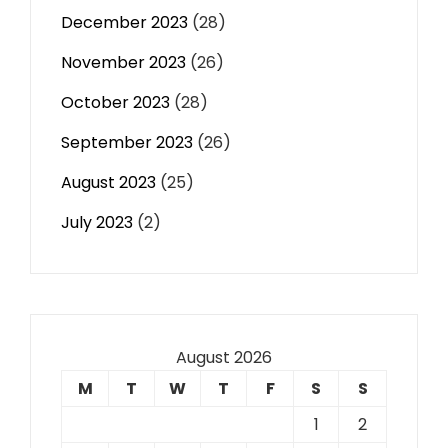
December 2023
(28)
November 2023
(26)
October 2023
(28)
September 2023
(26)
August 2023
(25)
July 2023
(2)
August 2026
M
T
W
T
F
S
S
1
2